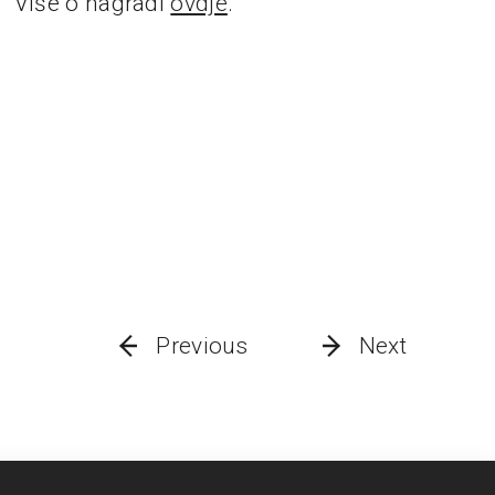
Više o nagradi
ovdje
.
Previous
Next