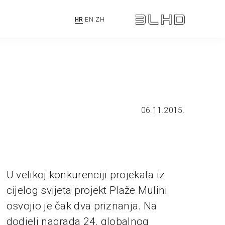
HR
EN
ZH
06.11.2015.
U velikoj konkurenciji projekata iz
cijelog svijeta projekt Plaže Mulini
osvojio je čak dva priznanja. Na
dodjeli nagrada 24. globalnog