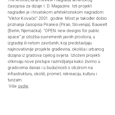
časopisa za dizajn I. D. Magazine. Isti projekt
nagrađen je i hrvatskom arhitektonskom nagradom
"Viktor Kovačić" 2001. godine. Most je također dobio
priznanja časopisa Piranesi (Piran, Slovenija), Bauwelt
(Berlin, Njemačka). "OPEN: new designs for public
space" je izložba suvremenih javnih prostora, u
izgradnji ili netom završenih, koji predstavljaju
najinovativnije projekte građevina, okoliša i urbanog
dizajna iz gradova cijelog svijeta. Izloženi projekti
otkrivaju nove pristupe razmišljanja kako živimo u
gradovima danas i u budućnosti s obzirom na
infrastrukturu, okoliš, promet, rekreaciju, kulturu i
turizam.
Više
ovdje
.