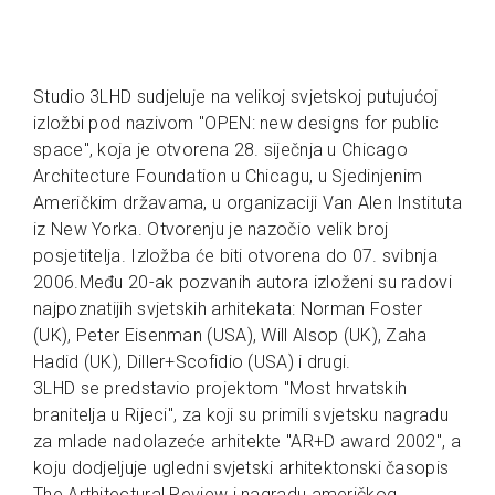
Studio 3LHD sudjeluje na velikoj svjetskoj putujućoj
izložbi pod nazivom "OPEN: new designs for public
space", koja je otvorena 28. siječnja u Chicago
Architecture Foundation u Chicagu, u Sjedinjenim
Američkim državama, u organizaciji Van Alen Instituta
iz New Yorka. Otvorenju je nazočio velik broj
posjetitelja. Izložba će biti otvorena do 07. svibnja
2006.Među 20-ak pozvanih autora izloženi su radovi
najpoznatijih svjetskih arhitekata: Norman Foster
(UK), Peter Eisenman (USA), Will Alsop (UK), Zaha
Hadid (UK), Diller+Scofidio (USA) i drugi.
3LHD se predstavio projektom "Most hrvatskih
branitelja u Rijeci", za koji su primili svjetsku nagradu
za mlade nadolazeće arhitekte "AR+D award 2002", a
koju dodjeljuje ugledni svjetski arhitektonski časopis
The Arthitectural Review i nagradu američkog