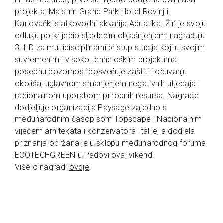
projekta: Maistrin Grand Park Hotel Rovinj i
Karlovački slatkovodni akvarija Aquatika. Žiri je svoju
odluku potkrijepio sljedećim objašnjenjem: nagrađuju
3LHD za multidisciplinarni pristup studija koji u svojim
suvremenim i visoko tehnološkim projektima
posebnu pozornost posvećuje zaštiti i očuvanju
okoliša, uglavnom smanjenjem negativnih utjecaja i
racionalnom uporabom prirodnih resursa. Nagrade
dodjeljuje organizacija Paysage zajedno s
međunarodnim časopisom Topscape i Nacionalnim
vijećem arhitekata i konzervatora Italije, a dodjela
priznanja održana je u sklopu međunarodnog foruma
ECOTECHGREEN u Padovi ovaj vikend.
Više o nagradi
ovdje
.