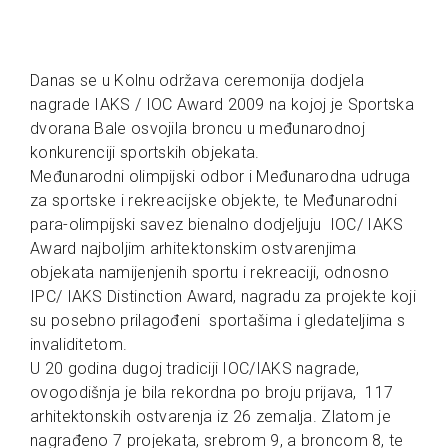
Danas se u Kolnu održava ceremonija dodjela
nagrade IAKS / IOC Award 2009 na kojoj je Sportska
dvorana Bale osvojila broncu u međunarodnoj
konkurenciji sportskih objekata.
Međunarodni olimpijski odbor i Međunarodna udruga
za sportske i rekreacijske objekte, te Međunarodni
para-olimpijski savez bienalno dodjeljuju IOC/ IAKS
Award najboljim arhitektonskim ostvarenjima
objekata namijenjenih sportu i rekreaciji, odnosno
IPC/ IAKS Distinction Award, nagradu za projekte koji
su posebno prilagođeni sportašima i gledateljima s
invaliditetom.
U 20 godina dugoj tradiciji IOC/IAKS nagrade,
ovogodišnja je bila rekordna po broju prijava, 117
arhitektonskih ostvarenja iz 26 zemalja. Zlatom je
nagrađeno 7 projekata, srebrom 9, a broncom 8, te