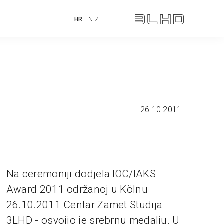
HR
EN
ZH
26.10.2011.
Na ceremoniji dodjela IOC/IAKS
Award 2011 održanoj u Kölnu
26.10.2011 Centar Zamet Studija
3LHD - osvojio je srebrnu medalju. U