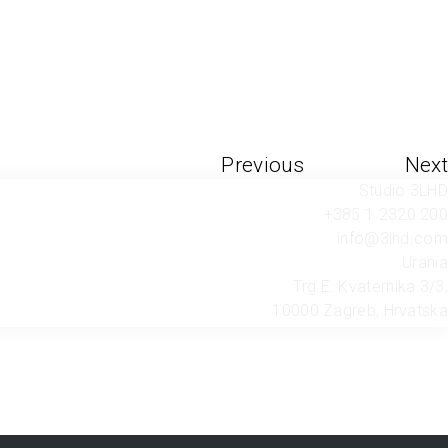
Previous
Next
Studio 3LHD
+385 1 2320 200
info@3lhd.com
Urania
Trg E. Kvaternika 3/3,
10000 Zagreb, Hrvatska