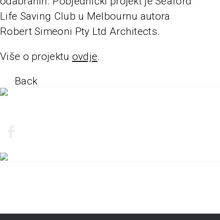
odabranih. Pobjednički projekt je Seaford
Life Saving Club u Melbournu autora
Robert Simeoni Pty Ltd Architects.
Više o projektu
ovdje
.
Back