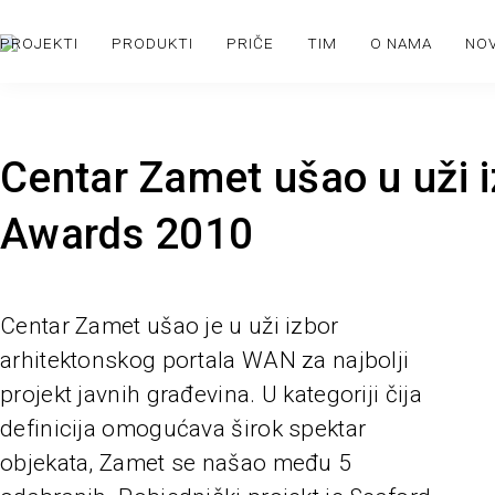
PROJEKTI
PRODUKTI
PRIČE
TIM
O NAMA
NO
Centar Zamet ušao u uži 
Awards 2010
Centar Zamet ušao je u uži izbor
arhitektonskog portala WAN za najbolji
projekt javnih građevina. U kategoriji čija
definicija omogućava širok spektar
objekata, Zamet se našao među 5