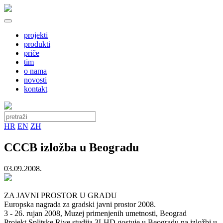
projekti
produkti
priče
tim
o nama
novosti
kontakt
HR
EN
ZH
CCCB izložba u Beogradu
03.09.2008.
ZA JAVNI PROSTOR U GRADU
Europska nagrada za gradski javni prostor 2008.
3 - 26. rujan 2008, Muzej primenjenih umetnosti, Beograd
Projekt Splitske Rive studija 3LHD gostuje u Beogradu na izložbi u