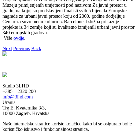
Muzeju primijenjenih umjetnosti pod nazivom Za javni prostor u
gradu, na kojoj su predstavljeni finalisti svih 5 bijenala Europske
nagrade za urbani javni prostor koju od 2000. godine dodjeljuje
Centar za suvremenu kulturu iz Barcelone. Izložba prikazuje
projekte iz 34 zemlje koji su kvalitetno izmijenili urbani javni prostor
340 europskih gradova.
Više
ovdje
.
Next
Previous
Back
Studio 3LHD
+385 1 2320 200
info@3lhd.com
Urania
Trg E. Kvaternika 3/3,
10000 Zagreb, Hrvatska
Naše internetske stranice koriste kolačiće kako bi se osiguralo bolje
korisničko iskustvo i funkcionalnost stranica.