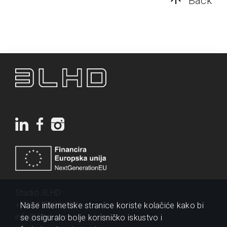
Back
Studio 3LHD
+385 1 2320 200
Naše internetske stranice koriste kolačiće kako bi
info@3lhd.com
se osiguralo bolje korisničko iskustvo i