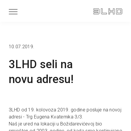
10.07.2019.
3LHD seli na
novu adresu!
3LHD od 19. kolovoza 2019. godine posluje na novoj
adresi - Trg Eugena Kvaternika 3/3.
Naš je ured na lokaciji u Božidarevićevoj bio
smješten od 2003. godine, od kada smo kontinuirano