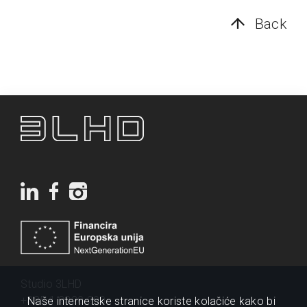
Back
Studio 3LHD
+385 1 2320 200
Naše internetske stranice koriste kolačiće kako bi