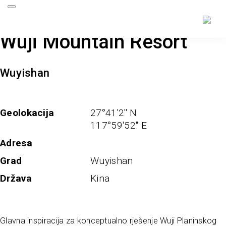
Wuji Mountain Resort
Wuyishan
Geolokacija
27°41'2'' N
117°59'52'' E
Adresa
Grad
Wuyishan
Država
Kina
Glavna inspiracija za konceptualno rješenje Wuji Planinskog