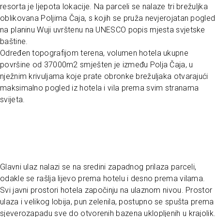
resorta je ljepota lokacije. Na parceli se nalaze tri brežuljka
oblikovana Poljima Čaja, s kojih se pruža nevjerojatan pogled
na planinu Wuji uvrštenu na UNESCO popis mjesta svjetske
baštine.
Određen topografijom terena, volumen hotela ukupne
površine od 37000m2 smješten je između Polja Čaja, u
nježnim krivuljama koje prate obronke brežuljaka otvarajući
maksimalno pogled iz hotela i vila prema svim stranama
svijeta.
Glavni ulaz nalazi se na sredini zapadnog prilaza parceli,
odakle se rašlja lijevo prema hotelu i desno prema vilama.
Svi javni prostori hotela započinju na ulaznom nivou. Prostor
ulaza i velikog lobija, pun zelenila, postupno se spušta prema
sjeverozapadu sve do otvorenih bazena uklopljenih u krajolik.