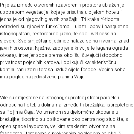
Prijelaz između otvorenih i zatvorenih prostora ublažen je
upotrebom vegetacije, koja je prisutna u cijelom hotelu i
jedna je od njegovih glavnih značajki. Tri kraka Y-tlocrta
određeni su njihovim funkcijama – ulazni lobby i banquet na
istočnoj strani, restorani na južnoj te spa i wellness na
sjeveru. Sve smještajne jedinice nalaze se na nivoima iznad
javnih prostora. Nježne, zaobljene krivulje te lagana ograda
otvaraju interijer soba prema okolišu, čuvajući istodobno
privatnost pojedinih katova, i oblikujući karakterističnu
kontinuiranu zonu terasa uzduž cijele fasade. Većina soba
ima pogled na jedinstvenu planinu Wuji.
Vile su smještene na istočnoj, suprotnoj strani parcele u
odnosu na hotel, u dolinama između tri brežuljka, isprepletene
sa Poljima Čaja. Volumenom su djelomično ukopane u
brežuljke, tlocrtno su oblikovane oko centralnog stubišta, s
open space layoutom, velikim staklenim otvorima na
fasadama i terasama s prekrasnim pogledom na okoliš.