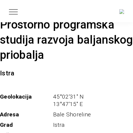
Prostorno programska
studija razvoja baljanskog
priobalja
Istra
Geolokacija
45°02'31" N
13°47'15" E
Adresa
Bale Shoreline
Grad
Istra