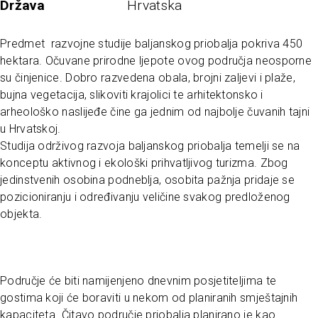
Država
Hrvatska
Predmet razvojne studije baljanskog priobalja pokriva 450
hektara. Očuvane prirodne ljepote ovog područja neosporne
su činjenice. Dobro razvedena obala, brojni zaljevi i plaže,
bujna vegetacija, slikoviti krajolici te arhitektonsko i
arheološko naslijeđe čine ga jednim od najbolje čuvanih tajni
u Hrvatskoj.
Studija održivog razvoja baljanskog priobalja temelji se na
konceptu aktivnog i ekološki prihvatljivog turizma. Zbog
jedinstvenih osobina podneblja, osobita pažnja pridaje se
pozicioniranju i određivanju veličine svakog predloženog
objekta.
Područje će biti namijenjeno dnevnim posjetiteljima te
gostima koji će boraviti u nekom od planiranih smještajnih
kapaciteta. Čitavo područje priobalja planirano je kao