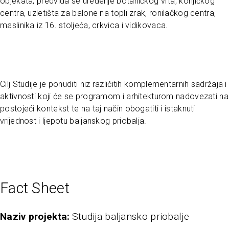
objekata, predviđa se uređenje botaničkog vrta, konjičkog
centra, uzletišta za balone na topli zrak, ronilačkog centra,
maslinika iz 16. stoljeća, crkvica i vidikovaca.
Cilj Studije je ponuditi niz različitih komplementarnih sadržaja i
aktivnosti koji će se programom i arhitekturom nadovezati na
postojeći kontekst te na taj način obogatiti i istaknuti
vrijednost i ljepotu baljanskog priobalja.
Fact Sheet
naziv projekta
Studija baljansko priobalje