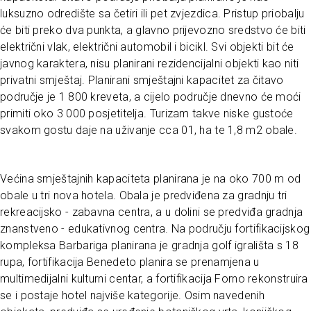
luksuzno odredište sa četiri ili pet zvjezdica. Pristup priobalju
će biti preko dva punkta, a glavno prijevozno sredstvo će biti
električni vlak, električni automobil i bicikl. Svi objekti bit će
javnog karaktera, nisu planirani rezidencijalni objekti kao niti
privatni smještaj. Planirani smještajni kapacitet za čitavo
područje je 1 800 kreveta, a cijelo područje dnevno će moći
primiti oko 3 000 posjetitelja. Turizam takve niske gustoće
svakom gostu daje na uživanje cca 01, ha te 1,8 m2 obale.
Većina smještajnih kapaciteta planirana je na oko 700 m od
obale u tri nova hotela. Obala je predviđena za gradnju tri
rekreacijsko - zabavna centra, a u dolini se predviđa gradnja
znanstveno - edukativnog centra. Na području fortifikacijskog
kompleksa Barbariga planirana je gradnja golf igrališta s 18
rupa, fortifikacija Benedeto planira se prenamjena u
multimedijalni kulturni centar, a fortifikacija Forno rekonstruira
se i postaje hotel najviše kategorije. Osim navedenih