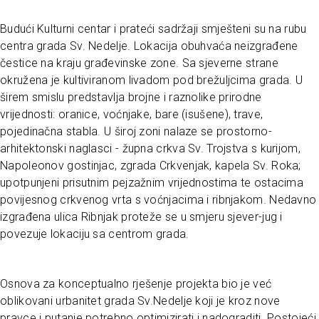
Budući Kulturni centar i prateći sadržaji smješteni su na rubu
centra grada Sv. Nedelje. Lokacija obuhvaća neizgrađene
čestice na kraju građevinske zone. Sa sjeverne strane
okružena je kultiviranom livadom pod brežuljcima grada. U
širem smislu predstavlja brojne i raznolike prirodne
vrijednosti: oranice, voćnjake, bare (isušene), trave,
pojedinačna stabla. U široj zoni nalaze se prostorno-
arhitektonski naglasci - župna crkva Sv. Trojstva s kurijom,
Napoleonov gostinjac, zgrada Crkvenjak, kapela Sv. Roka;
upotpunjeni prisutnim pejzažnim vrijednostima te ostacima
povijesnog crkvenog vrta s voćnjacima i ribnjakom. Nedavno
izgrađena ulica Ribnjak proteže se u smjeru sjever-jug i
povezuje lokaciju sa centrom grada.
Osnova za konceptualno rješenje projekta bio je već
oblikovani urbanitet grada Sv.Nedelje koji je kroz nove
pravce i putanje potrebno optimizirati i nadograditi. Postojeći