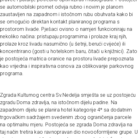
se automobilski promet odvija rubno i novim je planom
zaustavljen na zapadnom i istočnom rubu obuhvata kako bi
se omogućio direktan kontakt planiranog programa s
prostorom livade. Pješaci ovisno o namjeri funkcioniraju na
nekoliko načina: pristupaju programima i prolaze kraj njih,
prolaze kroz livadu nasumično (u šetnji, berući cvijeće) ili
koncentrirano (gosti u hotelskom baru, čitači u knjižnici). Zato
je postojeća matrica oranice na prostoru livade prepoznata
kao vrijedna i inspirativna osnova za oblikovanje parkovnog
programa.
Zgrada Kulturnog centra Sv.Nedelja smješta se uz postojeću
zgradu Doma zdravlja, na istočnom dijelu padine. Na
zapadnom dijelu se planira hotel kategorije 4* sa dodatnim
trgovačkim sadržajem svedenim zbog ograničenja parcele
na optimalnu mjeru. Postojeća se zgrada Doma zdravlja na
taj način tretira kao ravnopravan dio novooformljene grupe. U