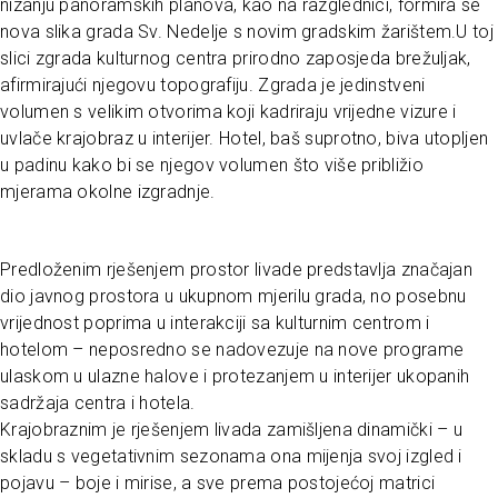
nizanju panoramskih planova, kao na razglednici, formira se
nova slika grada Sv. Nedelje s novim gradskim žarištem.U toj
slici zgrada kulturnog centra prirodno zaposjeda brežuljak,
afirmirajući njegovu topografiju. Zgrada je jedinstveni
volumen s velikim otvorima koji kadriraju vrijedne vizure i
uvlače krajobraz u interijer. Hotel, baš suprotno, biva utopljen
u padinu kako bi se njegov volumen što više približio
mjerama okolne izgradnje.
Predloženim rješenjem prostor livade predstavlja značajan
dio javnog prostora u ukupnom mjerilu grada, no posebnu
vrijednost poprima u interakciji sa kulturnim centrom i
hotelom – neposredno se nadovezuje na nove programe
ulaskom u ulazne halove i protezanjem u interijer ukopanih
sadržaja centra i hotela.
Krajobraznim je rješenjem livada zamišljena dinamički – u
skladu s vegetativnim sezonama ona mijenja svoj izgled i
pojavu – boje i mirise, a sve prema postojećoj matrici