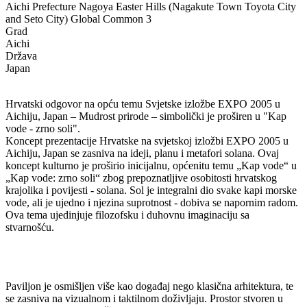
Aichi Prefecture Nagoya Easter Hills (Nagakute Town Toyota City
and Seto City) Global Common 3
Grad
Aichi
Država
Japan
Hrvatski odgovor na opću temu Svjetske izložbe EXPO 2005 u
Aichiju, Japan – Mudrost prirode – simbolički je proširen u "Kap
vode - zrno soli".
Koncept prezentacije Hrvatske na svjetskoj izložbi EXPO 2005 u
Aichiju, Japan se zasniva na ideji, planu i metafori solana. Ovaj
koncept kulturno je proširio inicijalnu, općenitu temu „Kap vode“ u
„Kap vode: zrno soli“ zbog prepoznatljive osobitosti hrvatskog
krajolika i povijesti - solana. Sol je integralni dio svake kapi morske
vode, ali je ujedno i njezina suprotnost - dobiva se napornim radom.
Ova tema ujedinjuje filozofsku i duhovnu imaginaciju sa
stvarnošću.
Paviljon je osmišljen više kao događaj nego klasična arhitektura, te
se zasniva na vizualnom i taktilnom doživljaju. Prostor stvoren u