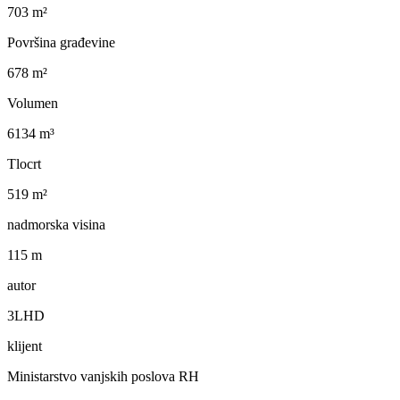
703 m²
Površina građevine
678 m²
Volumen
6134 m³
Tlocrt
519 m²
nadmorska visina
115 m
autor
3LHD
klijent
Ministarstvo vanjskih poslova RH