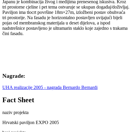
Japanu je kombinacija živog i medijima prenesenog iskustva. Kroz
tri prostorne cjeline i pet tema ostvaruje se ukupan događaj/doživljaj.
Paviljon ima tlocrt površine 18m×27m, izložbeni postav obuhvaća
tri prostorije. Na fasadu je horizontalno postavljen uvijajući bijeli
pojas od membranskog materijala u deset dijelova, a ispod
nadstrešnice postavljeno je ultramarin staklo koje zajedno s trakama
čini fasadu.
Nagrade:
UHA realizacije 2005 - nagrada Bernardo Bernardi
Fact Sheet
naziv projekta
Hrvatski paviljon EXPO 2005