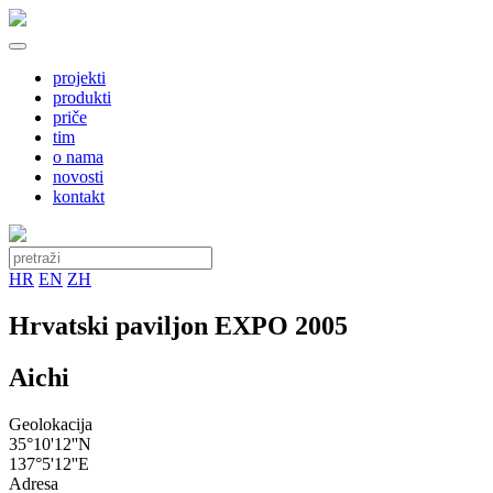
projekti
produkti
priče
tim
o nama
novosti
kontakt
HR
EN
ZH
Hrvatski paviljon EXPO 2005
Aichi
Geolokacija
35°10'12''N
137°5'12''E
Adresa