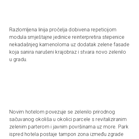
Razlomljena linija pročelja dobivena repeticijom
modula smještajne jedinice reinterpretira stepenice
nekadašnjeg kamenoloma uz dodatak zelene fasade
koja sanira narušeni krajobraz i stvara novo zelenilo
u gradu.
Novim hotelom povezuje se zelenilo prirodnog
sačuvanog okoliša u okolici parcele s revitaliziranim
zelenim parterom i javnim površinama uz more. Park
ispred hotela postaje tampon zona između zgrade