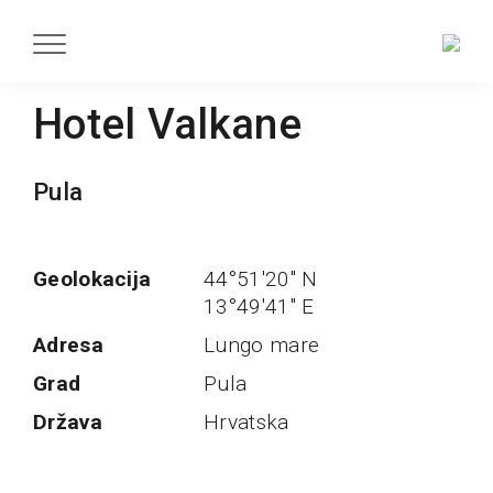
Hotel Valkane
Pula
Geolokacija
44°51'20'' N
13°49'41'' E
Adresa
Lungo mare
Grad
Pula
Država
Hrvatska