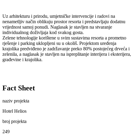
Uz arhitekturu i prirodu, umjetničke intervencije i radovi na
nenametljiv način oblikuju prostor resorta i predstavljaju dodatnu
vrijednost samoj ponudi. Naglasak je stavljen na stvaranje
individualnog doživljaja kod svakog gosta.
Zelene tehnologije korištene u svim sustavima resorta a prometno
rješenje i parking uklopljeni su u okoliš. Projektom uređenja
krajolika predviđeno je zadržavanje preko 80% postojećeg drveća i
zelenila, a naglasak je stavljen na ispreplitanje interijera i eksterijera,
građevine i krajolika.
Fact Sheet
naziv projekta
Hotel Helios
broj projekta
249