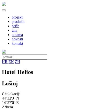
projekti
produkti
priče
tim
o nama
novosti
kontakt
HR
EN
ZH
Hotel Helios
Lošinj
Geolokacija
44°32'3'' N
14°27'6'' E
Adresa