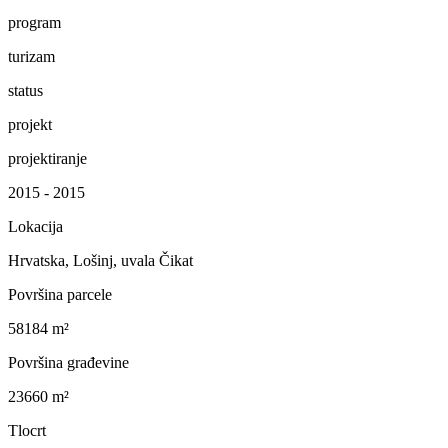
program
turizam
status
projekt
projektiranje
2015 - 2015
Lokacija
Hrvatska, Lošinj, uvala Čikat
Površina parcele
58184 m²
Površina građevine
23660 m²
Tlocrt