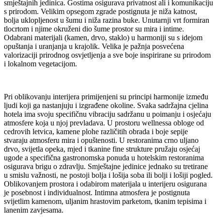
smještajnih jedinica. Gostima osigurava privatnost ali i komunikaciju
s prirodom. Velikim opsegom zgrade postignuta je niža katnost,
bolja uklopljenost u šumu i niža razina buke. Unutarnji vrt formiran
tlocrtom i njime okruženi dio šume prostor su mira i intime.
Odabrani materijali (kamen, drvo, staklo) u harmoniji su s idejom
opuštanja i uranjanja u krajolik. Velika je pažnja posvećena
valorizaciji prirodnog osvjetljenja a sve boje inspirirane su prirodom
i lokalnom vegetacijom.
Pri oblikovanju interijera primijenjeni su principi harmonije između
ljudi koji ga nastanjuju i izgrađene okoline. Svaka sadržajna cjelina
hotela ima svoju specifičnu vibraciju sadržanu u poimanju i osjećaju
atmosfere koja u njoj prevladava. U prostoru wellnessa obloge od
cedrovih letvica, kamene plohe različitih obrada i boje sepije
stvaraju atmosferu mira i opuštenosti. U restoranima crno uljano
drvo, svijetla opeka, mjed i tkanine fine strukture pružaju osjećaj
ugode a specifična gastronomska ponuda u hotelskim restoranima
osigurava brigu o zdravlju. Smještajne jedinice jednako su tretirane
u smislu važnosti, ne postoji bolja i lošija soba ili bolji i lošiji pogled.
Oblikovanjem prostora i odabirom materijala u interijeru osigurana
je posebnost i individualnost. Intimna atmosfera je postignuta
svijetlim kamenom, uljanim hrastovim parketom, tkanim tepisima i
lanenim zavjesama.