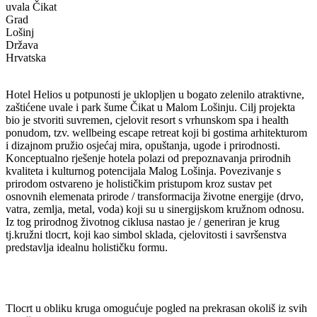
uvala Čikat
Grad
Lošinj
Država
Hrvatska
Hotel Helios u potpunosti je uklopljen u bogato zelenilo atraktivne,
zaštićene uvale i park šume Čikat u Malom Lošinju. Cilj projekta
bio je stvoriti suvremen, cjelovit resort s vrhunskom spa i health
ponudom, tzv. wellbeing escape retreat koji bi gostima arhitekturom
i dizajnom pružio osjećaj mira, opuštanja, ugode i prirodnosti.
Konceptualno rješenje hotela polazi od prepoznavanja prirodnih
kvaliteta i kulturnog potencijala Malog Lošinja. Povezivanje s
prirodom ostvareno je holističkim pristupom kroz sustav pet
osnovnih elemenata prirode / transformacija životne energije (drvo,
vatra, zemlja, metal, voda) koji su u sinergijskom kružnom odnosu.
Iz tog prirodnog životnog ciklusa nastao je / generiran je krug
tj.kružni tlocrt, koji kao simbol sklada, cjelovitosti i savršenstva
predstavlja idealnu holističku formu.
Tlocrt u obliku kruga omogućuje pogled na prekrasan okoliš iz svih