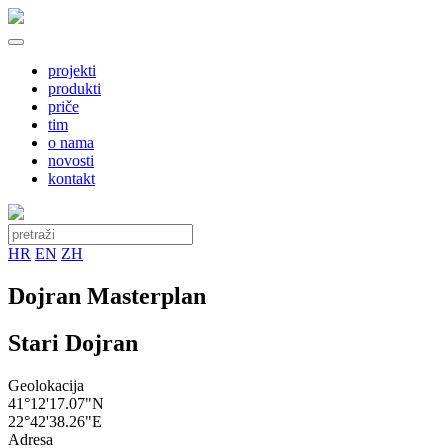
projekti
produkti
priče
tim
o nama
novosti
kontakt
HR
EN
ZH
Dojran Masterplan
Stari Dojran
Geolokacija
41°12'17.07"N
22°42'38.26"E
Adresa