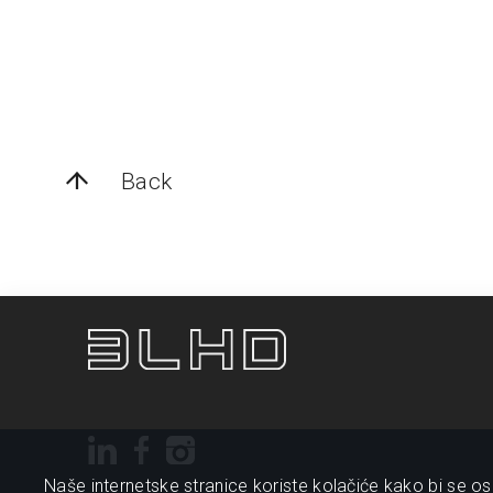
Back
Naše internetske stranice koriste kolačiće kako bi se osi