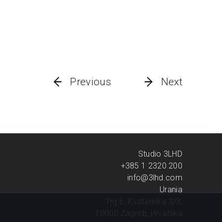
Previous
Next
Studio 3LHD
+385 1 2320 200
info@3lhd.com
Urania
Trg E. Kvaternika 3/3,
10000 Zagreb, Hrvatska