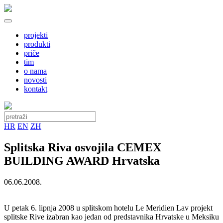
projekti
produkti
priče
tim
o nama
novosti
kontakt
HR
EN
ZH
Splitska Riva osvojila CEMEX
BUILDING AWARD Hrvatska
06.06.2008.
U petak 6. lipnja 2008 u splitskom hotelu Le Meridien Lav projekt
splitske Rive izabran kao jedan od predstavnika Hrvatske u Meksiku