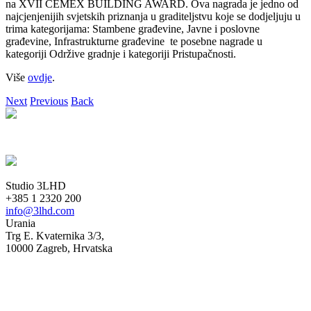
na XVII CEMEX BUILDING AWARD. Ova nagrada je jedno od
najcjenjenijih svjetskih priznanja u graditeljstvu koje se dodjeljuju u
trima kategorijama: Stambene građevine, Javne i poslovne
građevine, Infrastrukturne građevine te posebne nagrade u
kategoriji Održive gradnje i kategoriji Pristupačnosti.
Više
ovdje
.
Next
Previous
Back
Studio 3LHD
+385 1 2320 200
info@3lhd.com
Urania
Trg E. Kvaternika 3/3,
10000 Zagreb, Hrvatska