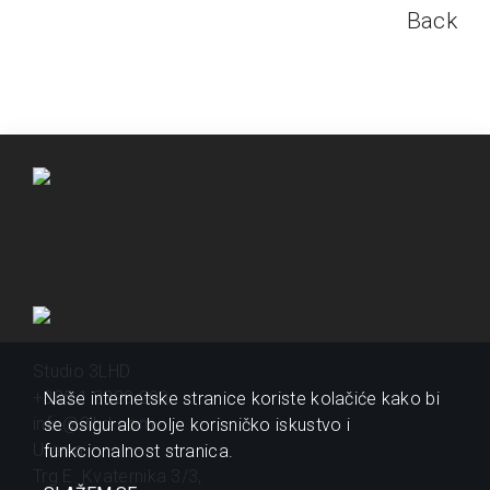
Back
Studio 3LHD
+385 1 2320 200
Naše internetske stranice koriste kolačiće kako bi
info@3lhd.com
se osiguralo bolje korisničko iskustvo i
Urania
funkcionalnost stranica.
Trg E. Kvaternika 3/3,