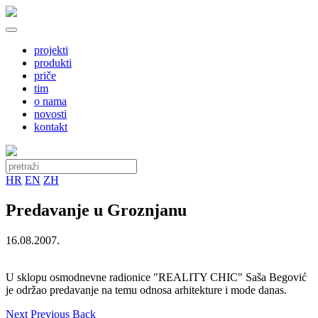
projekti
produkti
priče
tim
o nama
novosti
kontakt
HR
EN
ZH
Predavanje u Groznjanu
16.08.2007.
U sklopu osmodnevne radionice "REALITY CHIC" Saša Begović
je održao predavanje na temu odnosa arhitekture i mode danas.
Next
Previous
Back