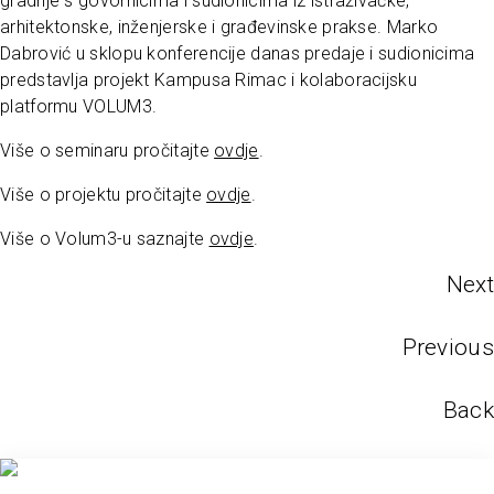
gradnje s govornicima i sudionicima iz istraživačke,
arhitektonske, inženjerske i građevinske prakse. Marko
Dabrović u sklopu konferencije danas predaje i sudionicima
predstavlja projekt Kampusa Rimac i kolaboracijsku
platformu VOLUM3.
Više o seminaru pročitajte
ovdje
.
Više o projektu pročitajte
ovdje
.
Više o Volum3-u saznajte
ovdje
.
Next
Previous
Back