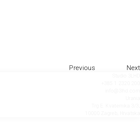
Previous
Next
Studio 3LHD
+385 1 2320 200
info@3lhd.com
Urania
Trg E. Kvaternika 3/3,
10000 Zagreb, Hrvatska