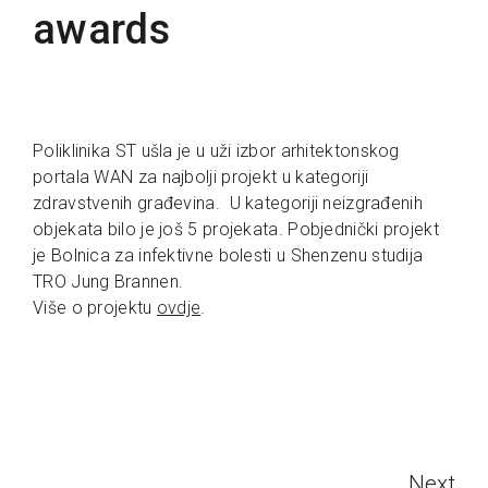
awards
Poliklinika ST ušla je u uži izbor arhitektonskog
portala WAN za najbolji projekt u kategoriji
zdravstvenih građevina. U kategoriji neizgrađenih
objekata bilo je još 5 projekata. Pobjednički projekt
je Bolnica za infektivne bolesti u Shenzenu studija
TRO Jung Brannen.
Više o projektu
ovdje
.
Next