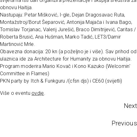
svijeta na isti dan organizira prezentacije i skuplja sredstva za
obnovu Haitija.
Nastupaju: Petar Mišković, I-gle, Dejan Dragosavac Ruta,
Montažstroj/Borut Šeparović, Antonija Majača i Ivana Bago,
Tomislav Torjanac, Valerij Jurešić, Braco Dimitrijević, Caritas /
Roberta Brusić, Ana Hušman, Marko Tadić, LET3/Damir
Martinović Mrle.
Obavezna donacija: 20 kn (a poželjno je i više). Sav prihod od
ulaznica ide za Architecture for Humanity za obnovu Haitija.
Program moderira Mario Kovač i Kono Kazuko (Welcomin'
Committee in Flames)
PKN party by Itch & Funkguru /(cfsn djs) i CE60 (svijetli)
Više o eventu
ovdje
.
Next
Previous