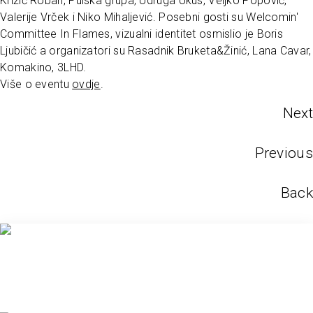
Križić Roban, Pulska grupa, Udruga Ukus, Veljko Popović,
Valerije Vrček i Niko Mihaljević. Posebni gosti su Welcomin'
Committee In Flames, vizualni identitet osmislio je Boris
Ljubičić a organizatori su Rasadnik Bruketa&Žinić, Lana Cavar,
Komakino, 3LHD.
Više o eventu
ovdje
.
Next
Previous
Back