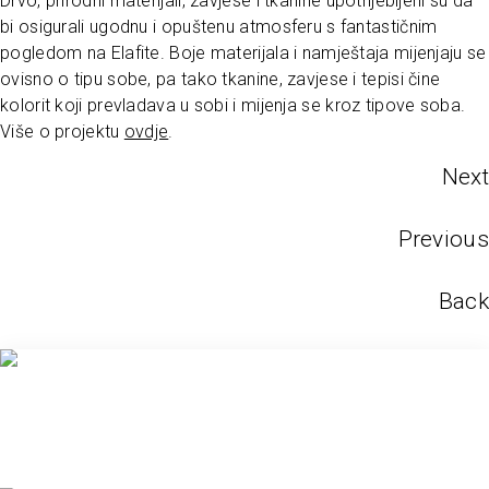
Drvo, prirodni materijali, zavjese i tkanine upotrijebljeni su da
bi osigurali ugodnu i opuštenu atmosferu s fantastičnim
pogledom na Elafite. Boje materijala i namještaja mijenjaju se
ovisno o tipu sobe, pa tako tkanine, zavjese i tepisi čine
kolorit koji prevladava u sobi i mijenja se kroz tipove soba.
Više o projektu
ovdje
.
Next
Previous
Back