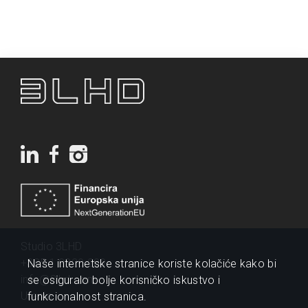
Studio 3LHD
+385 1 2320 200
Naše internetske stranice koriste kolačiće kako bi
info@3lhd.com
se osiguralo bolje korisničko iskustvo i
Urania
funkcionalnost stranica.