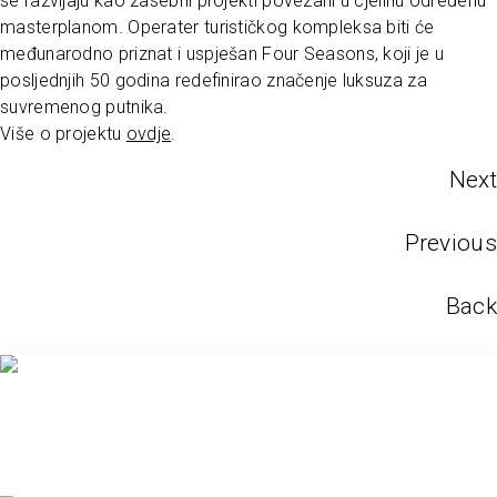
se razvijaju kao zasebni projekti povezani u cjelinu određenu
masterplanom. Operater turističkog kompleksa biti će
međunarodno priznat i uspješan Four Seasons, koji je u
posljednjih 50 godina redefinirao značenje luksuza za
suvremenog putnika.
Više o projektu
ovdje
.
Next
Previous
Back