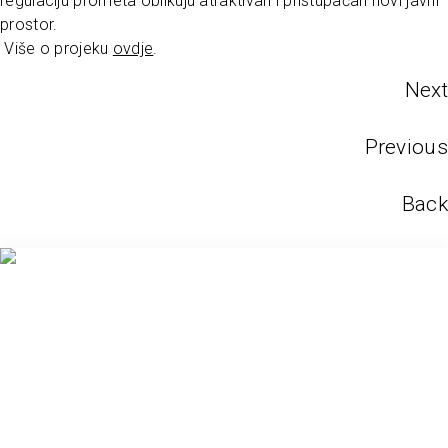
regulaciju prometa oblikuju atraktivan i pristupačan novi javni
prostor.
Više o projeku
ovdje
.
Next
Previous
Back