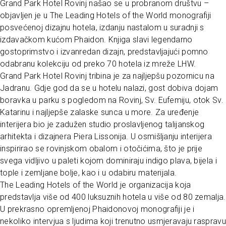
Grand Park Hotel Rovinj našao se u probranom društvu –
objavljen je u The Leading Hotels of the World monografiji
posvećenoj dizajnu hotela, izdanju nastalom u suradnji s
izdavačkom kućom Phaidon. Knjiga slavi legendarno
gostoprimstvo i izvanredan dizajn, predstavljajući pomno
odabranu kolekciju od preko 70 hotela iz mreže LHW.
Grand Park Hotel Rovinj tribina je za najljepšu pozornicu na
Jadranu. Gdje god da se u hotelu nalazi, gost dobiva dojam
boravka u parku s pogledom na Rovinj, Sv. Eufemiju, otok Sv.
Katarinu i najljepše zalaske sunca u more. Za uređenje
interijera bio je zadužen studio proslavljenog talijanskog
arhitekta i dizajnera Piera Lissonija. U osmišljanju interijera
inspirirao se rovinjskom obalom i otočićima, što je prije
svega vidljivo u paleti kojom dominiraju indigo plava, bijela i
tople i zemljane bolje, kao i u odabiru materijala.
The Leading Hotels of the World je organizacija koja
predstavlja više od 400 luksuznih hotela u više od 80 zemalja.
U prekrasno opremljenoj Phaidonovoj monografiji je i
nekoliko intervjua s ljudima koji trenutno usmjeravaju raspravu