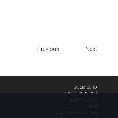
Previous
Next
Studio 3LHD
+385 1 2320 200
info@3lhd.com
Urania
Trg E. Kvaternika 3/3,