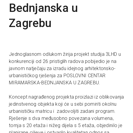
Bednjanska u
Zagrebu
Jednoglasnom odlukom žirija projekt studija 3LHD u
konkurenciji od 26 pristiglih radova pobijedio je na
javnom natječaju za izradu idejnog arhitektonsko-
urbanističkog rješenja za POSLOVNI CENTAR
MIRAMARSKA-BEDNJANSKA U ZAGREBU.
Koncept nagrađenog projekta proizlazi iz oblikovanja
jedinstvenog objekta koji će u sebi pomiriti okolnu
urbanističku matricu i zadovoljiti zadani program.
Rješenje s dva međusobno povezana volumena,
tornja s 20 etaža i nižeg dijela s 5 etaža, objedinilo je
planirane ciljeve i ostvarilo kvalitetan odnos sa