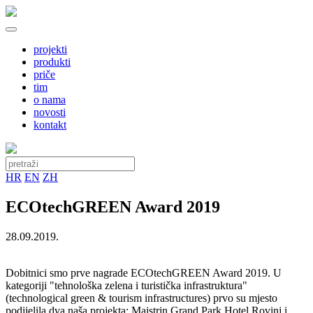
projekti
produkti
priče
tim
o nama
novosti
kontakt
HR
EN
ZH
ECOtechGREEN Award 2019
28.09.2019.
Dobitnici smo prve nagrade ECOtechGREEN Award 2019. U
kategoriji "tehnološka zelena i turistička infrastruktura"
(technological green & tourism infrastructures) prvo su mjesto
podijelila dva naša projekta: Maistrin Grand Park Hotel Rovinj i