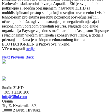
Karlovački slatkovodni akvarija Aquatika. Žiri je svoju odluku
potkrijepio sljedećim objašnjenjem: nagrađuju 3LHD za
multidisciplinarni pristup studija koji u svojim suvremenim i visoko
tehnološkim projektima posebnu pozornost posvećuje zaštiti i
očuvanju okoliša, uglavnom smanjenjem negativnih utjecaja i
racionalnom uporabom prirodnih resursa. Nagrade dodjeljuje
organizacija Paysage zajedno s međunarodnim časopisom Topscape
i Nacionalnim vijećem arhitekata i konzervatora Italije, a dodjela
priznanja održana je u sklopu međunarodnog foruma
ECOTECHGREEN u Padovi ovaj vikend.
Više o nagradi
ovdje
.
Next
Previous
Back
Studio 3LHD
+385 1 2320 200
info@3lhd.com
Urania
Trg E. Kvaternika 3/3,
10000 Zagreb, Hrvatska