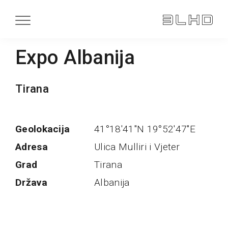
Expo Albanija
Tirana
Geolokacija
41°18'41''N 19°52'47''E
Adresa
Ulica Mulliri i Vjeter
Grad
Tirana
Država
Albanija