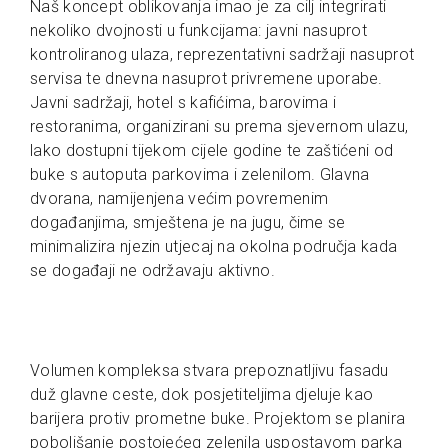
Naš koncept oblikovanja imao je za cilj integrirati
nekoliko dvojnosti u funkcijama: javni nasuprot
kontroliranog ulaza, reprezentativni sadržaji nasuprot
servisa te dnevna nasuprot privremene uporabe.
Javni sadržaji, hotel s kafićima, barovima i
restoranima, organizirani su prema sjevernom ulazu,
lako dostupni tijekom cijele godine te zaštićeni od
buke s autoputa parkovima i zelenilom. Glavna
dvorana, namijenjena većim povremenim
događanjima, smještena je na jugu, čime se
minimalizira njezin utjecaj na okolna područja kada
se događaji ne održavaju aktivno.
Volumen kompleksa stvara prepoznatljivu fasadu
duž glavne ceste, dok posjetiteljima djeluje kao
barijera protiv prometne buke. Projektom se planira
poboljšanje postojećeg zelenila uspostavom parka