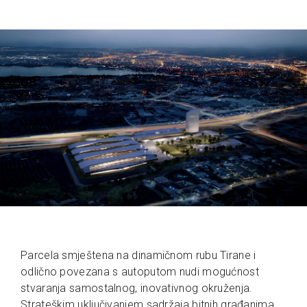
Parcela smještena na dinamičnom rubu Tirane i
odlično povezana s autoputom nudi mogućnost
stvaranja samostalnog, inovativnog okruženja.
Strateškim uključivanjem sadržaja bitnih građanima