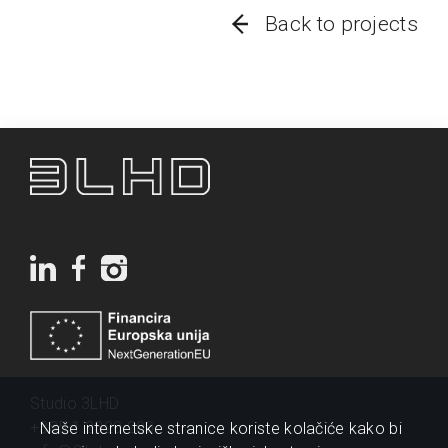
Back to projects
Studio 3LHD
+385 1 2320 200
Naše internetske stranice koriste kolačiće kako bi