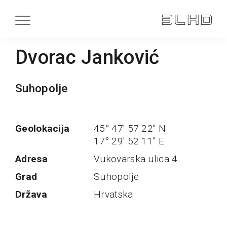
Dvorac Janković
Suhopolje
Geolokacija
45° 47' 57.22'' N
17° 29' 52.11'' E
Adresa
Vukovarska ulica 4
Grad
Suhopolje
Država
Hrvatska