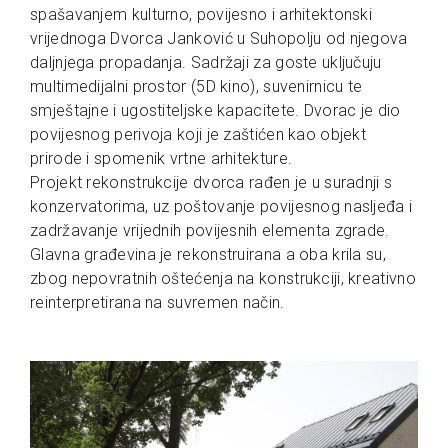
spašavanjem kulturno, povijesno i arhitektonski
vrijednoga Dvorca Janković u Suhopolju od njegova
daljnjega propadanja. Sadržaji za goste uključuju
multimedijalni prostor (5D kino), suvenirnicu te
smještajne i ugostiteljske kapacitete. Dvorac je dio
povijesnog perivoja koji je zaštićen kao objekt
prirode i spomenik vrtne arhitekture.
Projekt rekonstrukcije dvorca rađen je u suradnji s
konzervatorima, uz poštovanje povijesnog nasljeđa i
zadržavanje vrijednih povijesnih elementa zgrade.
Glavna građevina je rekonstruirana a oba krila su,
zbog nepovratnih oštećenja na konstrukciji, kreativno
reinterpretirana na suvremen način.