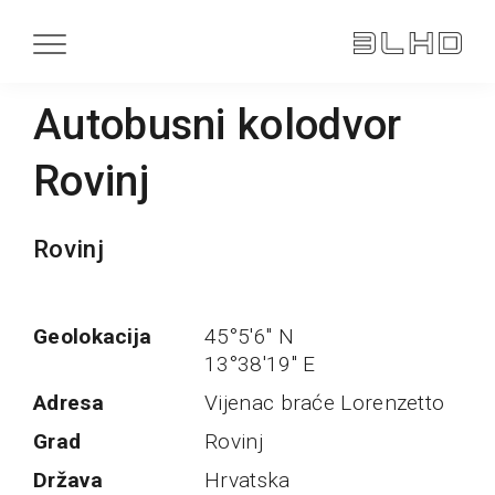
Autobusni kolodvor
Rovinj
Rovinj
Geolokacija
45°5'6" N
13°38'19" E
Adresa
Vijenac braće Lorenzetto
Grad
Rovinj
Država
Hrvatska