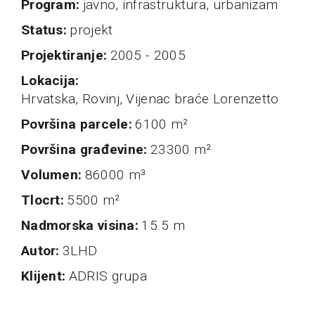
program
javno, infrastruktura, urbanizam
status
projekt
projektiranje
2005 - 2005
Lokacija
Hrvatska, Rovinj, Vijenac braće Lorenzetto
Površina parcele
6100 m²
Površina građevine
23300 m²
Volumen
86000 m³
Tlocrt
5500 m²
nadmorska visina
15.5 m
autor
3LHD
klijent
ADRIS grupa