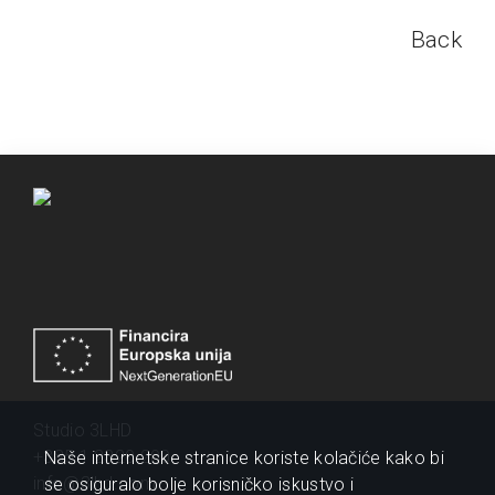
Back
Studio 3LHD
+385 1 2320 200
Naše internetske stranice koriste kolačiće kako bi
info@3lhd.com
se osiguralo bolje korisničko iskustvo i