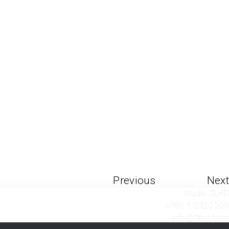
Previous
Next
Studio 3LHD
+385 1 2320 200
info@3lhd.com