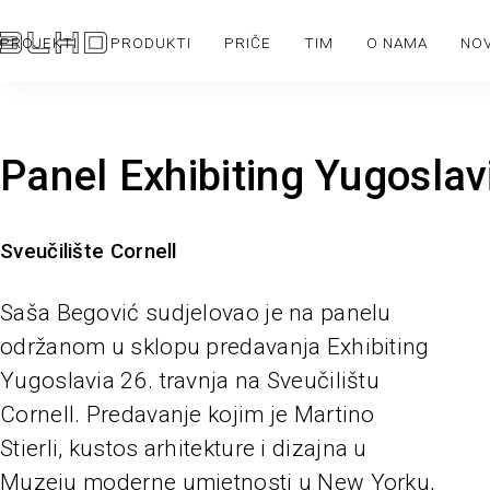
PROJEKTI
PRODUKTI
PRIČE
TIM
O NAMA
NO
Panel Exhibiting Yugoslav
Sveučilište Cornell
Saša Begović sudjelovao je na panelu
održanom u sklopu predavanja Exhibiting
Yugoslavia 26. travnja na Sveučilištu
Cornell. Predavanje kojim je Martino
Stierli, kustos arhitekture i dizajna u
Muzeju moderne umjetnosti u New Yorku,