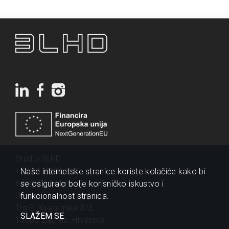
Studio 3LHD
+385 1 2320 200
Naše internetske stranice koriste kolačiće kako bi
info@3lhd.com
se osiguralo bolje korisničko iskustvo i
Urania
funkcionalnost stranica.
Trg E. Kvaternika 3/3,
SLAŽEM SE
10000 Zagreb, Hrvatska