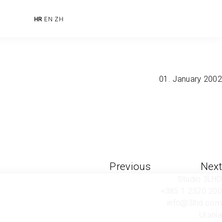
HR
EN
ZH
01. January 2002
Previous
Next
Studio 3LHD
+385 1 2320 200
info@3lhd.com
Urania