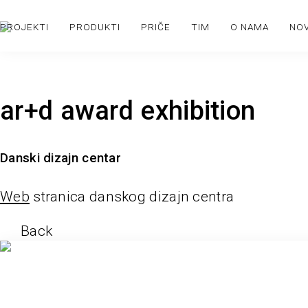
PROJEKTI
PRODUKTI
PRIČE
TIM
O NAMA
NO
ar+d award exhibition
Danski dizajn centar
Web
stranica danskog dizajn centra
Back