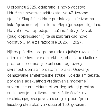
U prosincu 2025. odabrano je novo vodstvo
Udruženja hrvatskih arhitekata. Na 47. izbornoj
sjednici Skupštine UHA-e predstavljena je izborna
lista čiji su nositelji bili Toma Plejić (predsjednik), Jana
Horvat (prva dopredsjednica) i naš Silvije Novak
(drugi dopredsjednik), te su izabrani kao novo
vodstvo UHA-e za razdoblje 2026. – 2027.
Njihov prijedlog programa rada uključuje razvijanje i
afirmiranje hrvatske arhitekture, urbanizma i kulture
prostora, promicanje kontinuiranog razvoja i
izvrsnosti domaćih prostornih praksi. Očuvanje i
osnaživanje arhitektonske struke i ugleda arhitekata,
poticanje adekvatnog vrednovanja moderne i
suvremene arhitekture, otpor degradaciji prostora i
sudjelovanje u aktivnostima zaštite čovjekova
okoliša, njegovanje veza s drugim područjima
ljudskog stvaralaštva - ususret 150. godišnjici