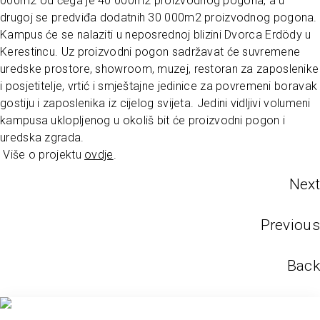
000m2 od čega je 40 000m2 proizvodnog pogona, a u
drugoj se predviđa dodatnih 30 000m2 proizvodnog pogona.
Kampus će se nalaziti u neposrednoj blizini Dvorca Erdödy u
Kerestincu. Uz proizvodni pogon sadržavat će suvremene
uredske prostore, showroom, muzej, restoran za zaposlenike
i posjetitelje, vrtić i smještajne jedinice za povremeni boravak
gostiju i zaposlenika iz cijelog svijeta. Jedini vidljivi volumeni
kampusa uklopljenog u okoliš bit će proizvodni pogon i
uredska zgrada.
Više o projektu
ovdje
.
Next
Previous
Back