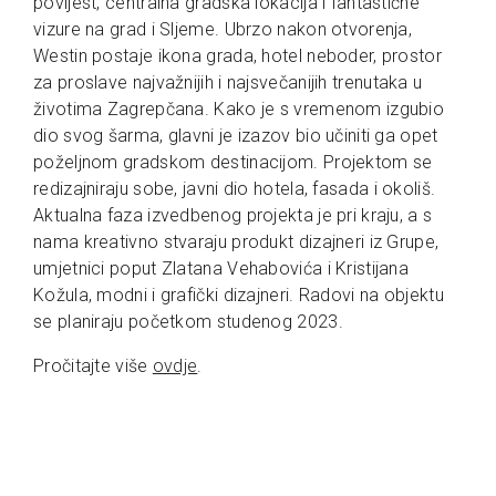
povijest, centralna gradska lokacija i fantastične
vizure na grad i Sljeme. Ubrzo nakon otvorenja,
Westin postaje ikona grada, hotel neboder, prostor
za proslave najvažnijih i najsvečanijih trenutaka u
životima Zagrepčana. Kako je s vremenom izgubio
dio svog šarma, glavni je izazov bio učiniti ga opet
poželjnom gradskom destinacijom. Projektom se
redizajniraju sobe, javni dio hotela, fasada i okoliš.
Aktualna faza izvedbenog projekta je pri kraju, a s
nama kreativno stvaraju produkt dizajneri iz Grupe,
umjetnici poput Zlatana Vehabovića i Kristijana
Kožula, modni i grafički dizajneri. Radovi na objektu
se planiraju početkom studenog 2023.
Pročitajte više
ovdje
.