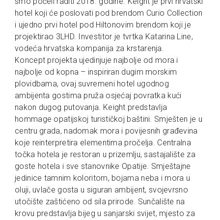
smo počeli raditi 2018. godine. Keight je prvi hrvatski
hotel koji će poslovati pod brendom Curio Collection
i ujedno prvi hotel pod Hiltonovim brendom koji je
projektirao 3LHD. Investitor je tvrtka Katarina Line,
vodeća hrvatska kompanija za krstarenja.
Koncept projekta ujedinjuje najbolje od mora i
najbolje od kopna – inspiriran dugim morskim
plovidbama, ovaj suvremeni hotel ugodnog
ambijenta gostima pruža osjećaj povratka kući
nakon dugog putovanja. Keight predstavlja
hommage opatijskoj turističkoj baštini. Smješten je u
centru grada, nadomak mora i povijesnih građevina
koje reinterpretira elementima pročelja. Centralna
točka hotela je restoran u prizemlju, sastajalište za
goste hotela i sve stanovnike Opatije. Smještajne
jedinice tamnim koloritom, bojama neba i mora u
oluji, uvlače gosta u siguran ambijent, svojevrsno
utočište zaštićeno od sila prirode. Sunčalište na
krovu predstavlja bijeg u sanjarski svijet, mjesto za