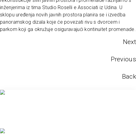
rekonstrukcije svih javnih prostora i promenade razvijamo s
inženjerima iz tima Studio Roselli e Associati iz Udina. U
sklopu uređenja novih javnih prostora planira se i izvedba
panoramskog dizala koje će povezati rivu s dvorcem i
parkom koji ga okružuje osiguravajući kontinuitet promenade.
Next
Previous
Back