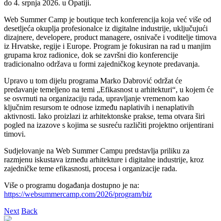
do 4. srpnja 2026. u Opatiji.
Web Summer Camp je boutique tech konferencija koja već više od
desetljeća okuplja profesionalce iz digitalne industrije, uključujući
dizajnere, developere, product managere, osnivače i voditelje timova
iz Hrvatske, regije i Europe. Program je fokusiran na rad u manjim
grupama kroz radionice, dok se završni dio konferencije
tradicionalno održava u formi zajedničkog keynote predavanja.
Upravo u tom dijelu programa Marko Dabrović održat će
predavanje temeljeno na temi „Efikasnost u arhitekturi“, u kojem će
se osvrnuti na organizaciju rada, upravljanje vremenom kao
ključnim resursom te odnose između naplativih i nenaplativih
aktivnosti. Iako proizlazi iz arhitektonske prakse, tema otvara širi
pogled na izazove s kojima se susreću različiti projektno orijentirani
timovi.
Sudjelovanje na Web Summer Campu predstavlja priliku za
razmjenu iskustava između arhitekture i digitalne industrije, kroz
zajedničke teme efikasnosti, procesa i organizacije rada.
Više o programu događanja dostupno je na:
https://websummercamp.com/2026/program/biz
Next
Back