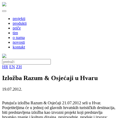
projekti
produkti
priče
tim
o nama
novosti
kontakt
HR
EN
ZH
Izložba Razum & Osjećaji u Hvaru
19.07.2012.
Putujuća izložba Razum & Osjećaji 21.07.2012 seli u Hvar.
Posjetiteljima će u jednoj od glavnih hrvatskih turističkih destinacija,
biti predstavljena izložba kao izvozni projekt koji predstavlja
hrvatsko znanje i kulturu dizajna, proizvodnje, prodaje i izvoza;