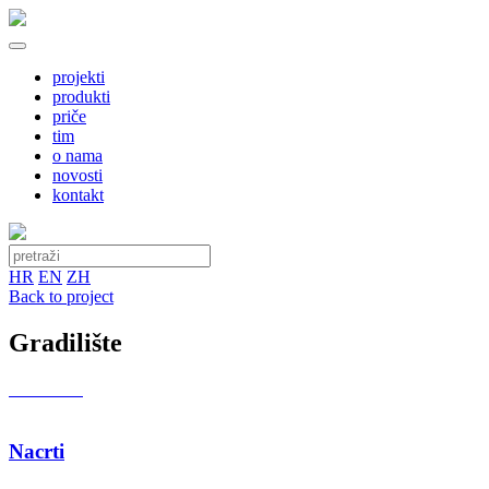
projekti
produkti
priče
tim
o nama
novosti
kontakt
HR
EN
ZH
Back to project
Gradilište
Nacrti