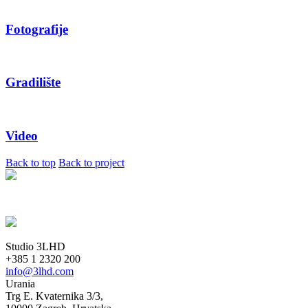
Fotografije
Gradilište
Video
Back to top
Back to project
Studio 3LHD
+385 1 2320 200
info@3lhd.com
Urania
Trg E. Kvaternika 3/3,