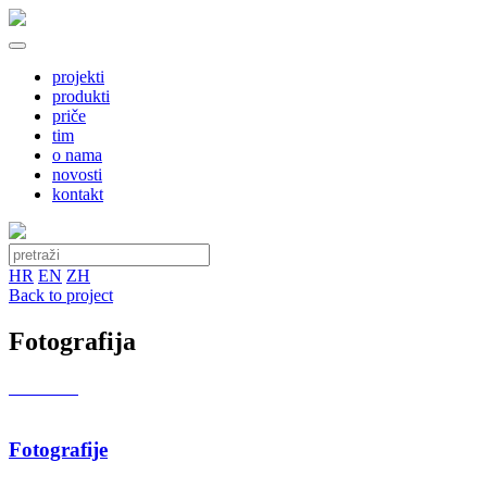
projekti
produkti
priče
tim
o nama
novosti
kontakt
HR
EN
ZH
Back to project
Fotografija
Fotografije